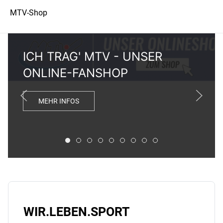
MTV-Shop
ICH TRAG' MTV - UNSER
ONLINE-FANSHOP
MEHR INFOS
ICH TRAG' MTV - UNSER ONLINE-FANSHOP
ONLINE SPENDEN - JETZT DEINEN MT
FIT DURCH DIE SOMMERFERIEN
SOMMER-WASSERKURSE JETZT 
HOT! UNSER ZUMBA & LIFT FE
CROWDFUNDING-KAMPAGNE
DEIN GYM IST ÜBERALL
SOMMERFERIEN: SP
KOSTENLOSES FE
WIR.LEBEN.SPORT