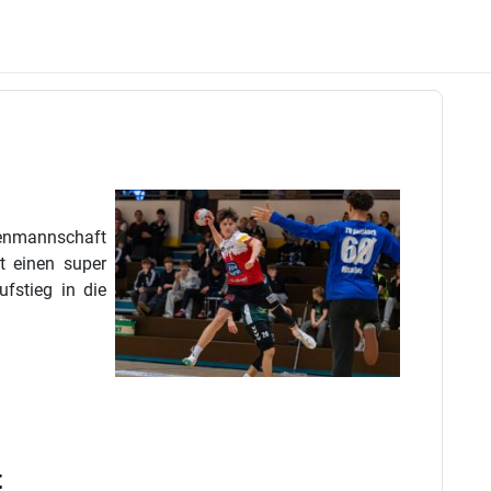
rrenmannschaft
t einen super
fstieg in die
t