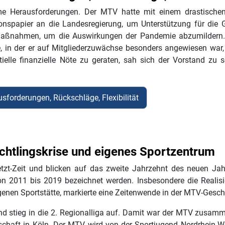
rme Herausforderungen. Der MTV hatte mit einem drastisch
nspapier an die Landesregierung, um Unterstützung für die G
smaßnahmen, um die Auswirkungen der Pandemie abzumildern
e, in der er auf Mitgliederzuwächse besonders angewiesen war
tielle finanzielle Nöte zu geraten, sah sich der Vorstand zu
sforderungen, Rückschläge, Flexibilität
chtlingskrise und eigenes Sportzentrum
zt-Zeit und blicken auf das zweite Jahrzehnt des neuen Ja
n 2011 bis 2019 bezeichnet werden. Insbesondere die Realisi
genen Sportstätte, markierte eine Zeitenwende in der MTV-Gesch
und stieg in die 2. Regionalliga auf. Damit war der MTV zusa
chaft in Köln. Der MTV wird von der Sportjugend Nordrhein-We