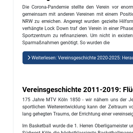
Die Corona-Pandemie stellte den Verein vor eno
gemeinsam mit
anderen Vereinen mit einem Positio
NRW zu erreichen. Angeregt wurden gezielte Hilf
verhängte Lock Down traf den Verein in einer Phas
Sportzentrum zu refinanzieren. Um nicht in existen
Sparmaßnahmen genötigt. So wurden die
Weiterlesen: Vereinsgeschichte 2020-2025: Herau
Vereinsgeschichte 2011-2019: Flü
175 Jahre MTV Köln 1850 - wir nähern uns der Jet
sportlichen
Weiterentwicklung kann der Zeitraum vo
lang gehegten Traums, der Errichtung einer vereinsei
Im Basketball wurde die 1. Herren Oberligameister 
Südwest Köln die höchstklassigste Basketballmanns