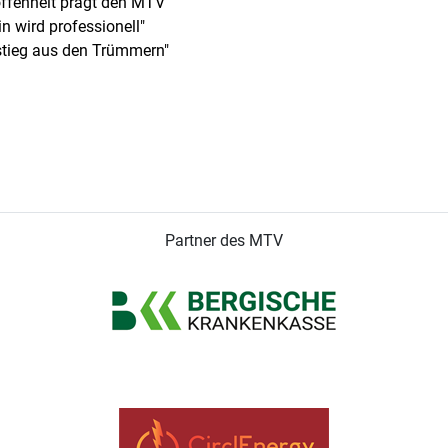
ffenheit prägt den MTV
n wird professionell"
stieg aus den Trümmern"
Partner des MTV