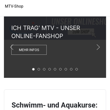
MTV-Shop
ICH TRAG' MTV - UNSER
ONLINE-FANSHOP
MEHR INFOS
ICH TRAG' MTV - UNSER ONLINE-FANSHOP
ONLINE SPENDEN - JETZT DEINEN MT
FIT DURCH DIE SOMMERFERIEN
SOMMER-WASSERKURSE JETZT 
HOT! UNSER ZUMBA & LIFT FE
CROWDFUNDING-KAMPAGNE
DEIN GYM IST ÜBERALL
SOMMERFERIEN: SP
KOSTENLOSES FE
Schwimm- und Aquakurse: